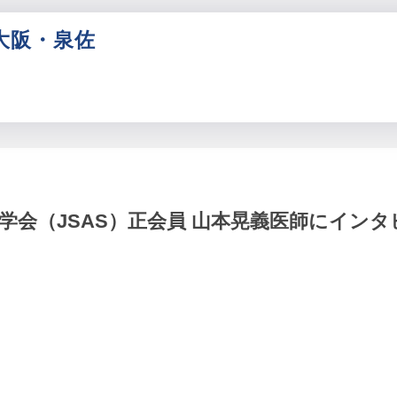
大阪・泉佐
PCR検査センター
法人向け団体検査
運
陽性結果になられた方へ
監修医師の紹介
学会（JSAS）正会員 山本晃義医師にインタ